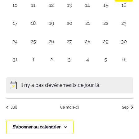
0
0
0
0
0
0
0
10
11
12
13
14
15
16
évènement,
évènement,
évènement,
évènement,
évènement,
évènement,
évènem
0
0
0
0
0
0
0
17
18
19
20
21
22
23
évènement,
évènement,
évènement,
évènement,
évènement,
évènement,
évènem
0
0
0
0
0
0
0
24
25
26
27
28
29
30
évènement,
évènement,
évènement,
évènement,
évènement,
évènement,
évènem
0
0
0
0
0
0
0
31
1
2
3
4
5
6
évènement,
évènement,
évènement,
évènement,
évènement,
évènement,
évènem
Il n’y a pas d’évènements ce jour là.
Juil
Ce mois-ci
Sep
S’abonner au calendrier