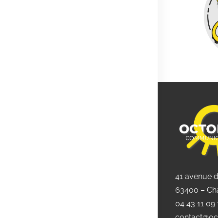
41 avenue 
63400 – Ch
04 43 11 09
contact@oc