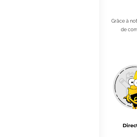
Grâce à no
de comm
Commercial
Diffuseur
Direc