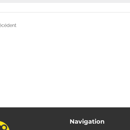
nements
écédent
Navigation