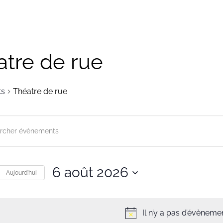
atre de rue
ts
Théatre de rue
herche
gation
6 août 2026
r
Aujourd’hui
ts
Sélectionnez
une
s
Il n’y a pas d’évènemen
date.