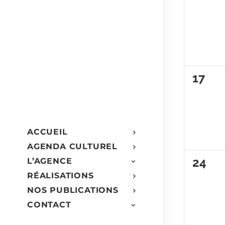
évèn
0
17
évèn
ACCUEIL
AGENDA CULTUREL
0
24
L’AGENCE
RÉALISATIONS
évèn
NOS PUBLICATIONS
CONTACT