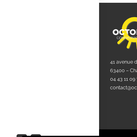
41 avenue 
63400 – Ch
04 43 11 09
contact@oc