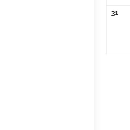
0
31
évèn