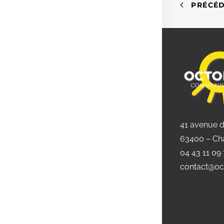
PRÉCÉ
41 avenue 
63400 – Ch
04 43 11 09
contact@oc