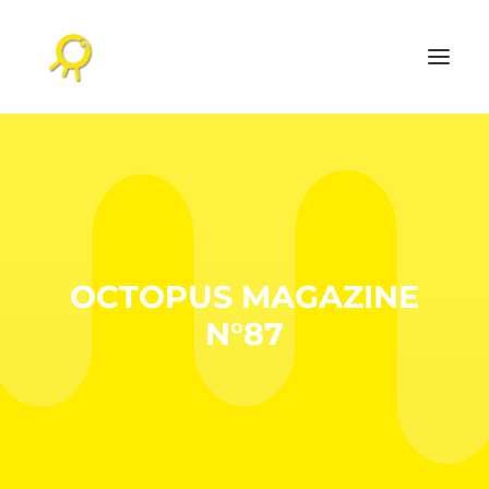
ACCUEIL
AGENDA CULTUREL
L’AGENCE
OCTOPUS MAGAZINE
RÉALISATIONS
N°87
NOS PUBLICATIONS
CONTACT