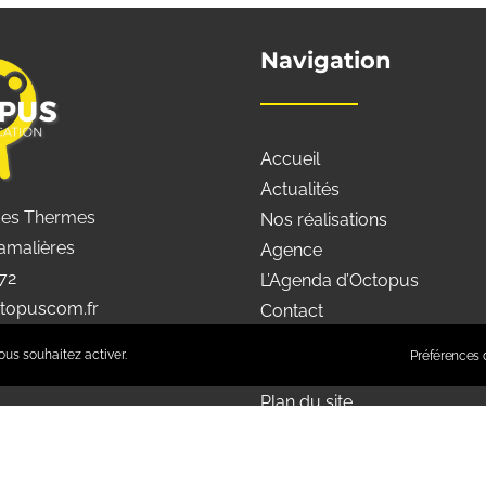
Navigation
Accueil
Actualités
des Thermes
Nos réalisations
amalières
Agence
 72
L’Agenda d’Octopus
topuscom.fr
Contact
Mentions légales
ous souhaitez activer.
Préférences d
Préférences de confidentiali
Plan du site