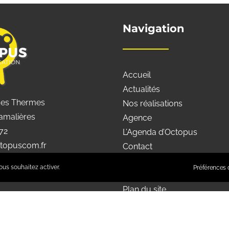
Navigation
Accueil
Actualités
des Thermes
Nos réalisations
amalières
Agence
 72
L’Agenda d’Octopus
topuscom.fr
Contact
Mentions légales
ous souhaitez activer.
Préférences d
Préférences de confidentiali
Plan du site