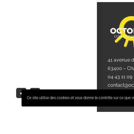
41 avenue 
63400 – Ch
04 43 11 09
contact@oc
Ce site utilise des cookies et vous donne le contrôle sur ce que v