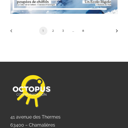
1
2
3
…
8
41 avenue des Thermes
63400 – Chamalières