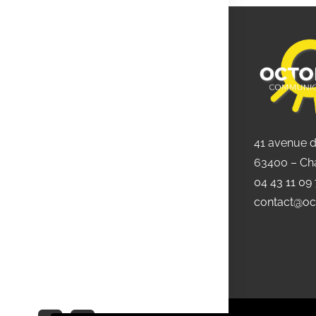
41 avenue 
63400 – Ch
04 43 11 09
contact@oc