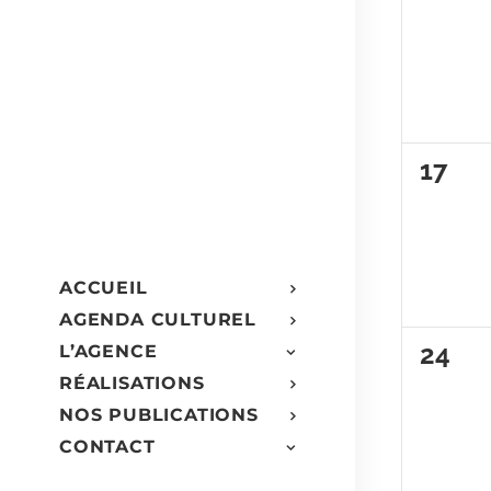
évèn
0
17
évèn
ACCUEIL
AGENDA CULTUREL
0
24
L’AGENCE
RÉALISATIONS
évèn
NOS PUBLICATIONS
CONTACT