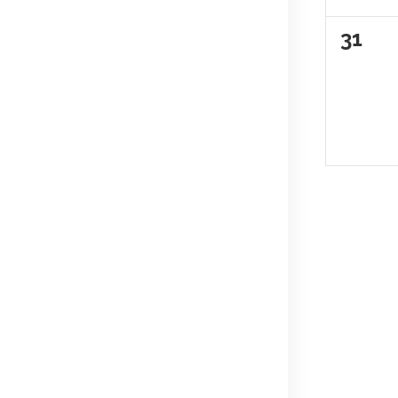
0
31
évèn