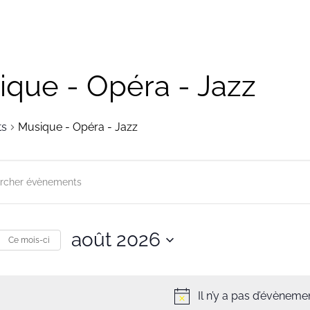
ique - Opéra - Jazz
ts
Musique - Opéra - Jazz
herche
gation
août 2026
r
Ce mois-ci
ts
Sélectionnez
une
s
Il n’y a pas d’évènemen
date.