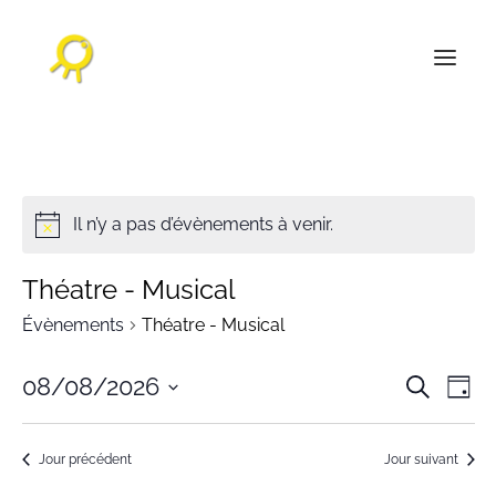
ACCUEIL
AGENDA CULTUREL
Il n’y a pas d’évènements à venir.
L’AGENCE
Théatre - Musical
RÉALISATIONS
Évènements
Théatre - Musical
NOS PUBLICATIONS
Reche
Na
CONTACT
08/08/2026
Recherche
Jour
et
Sélectionnez
d
naviga
une
vu
Jour précédent
Jour suivant
de
date.