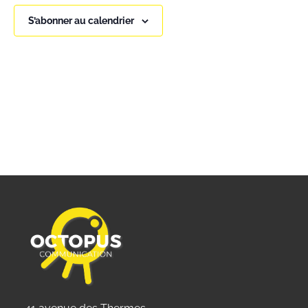
É
vues
S’abonner au calendrier
Évène