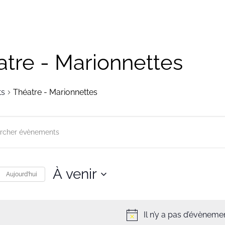
tre - Marionnettes
ts
Théatre - Marionnettes
herche
gation
À venir
r
Aujourd’hui
ts
Sélectionnez
une
s
Il n’y a pas d’évènemen
date.