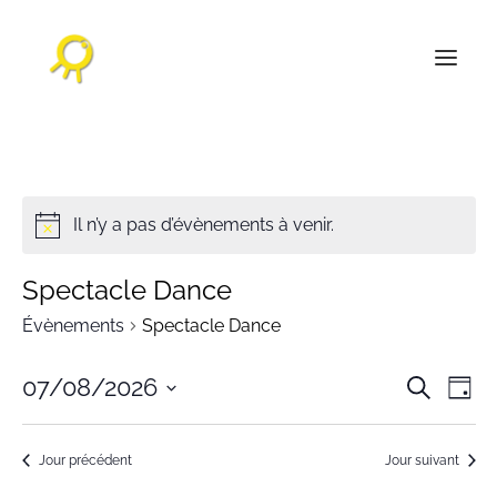
ACCUEIL
AGENDA CULTUREL
Il n’y a pas d’évènements à venir.
L’AGENCE
Spectacle Dance
RÉALISATIONS
Évènements
Spectacle Dance
NOS PUBLICATIONS
Reche
Na
CONTACT
07/08/2026
Recherche
Jour
et
Sélectionnez
d
naviga
une
vu
Jour précédent
Jour suivant
de
date.