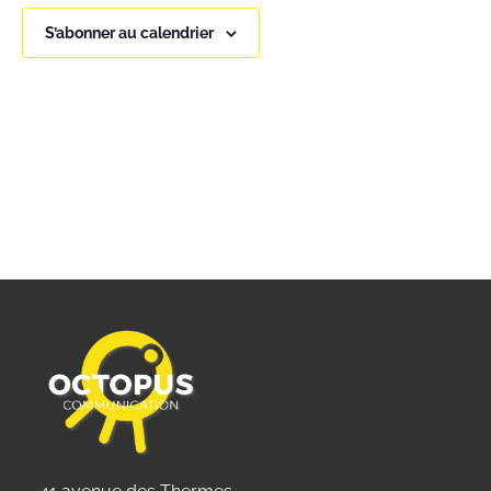
É
vues
S’abonner au calendrier
Évène