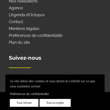
Nos réalisations
Agence
L’Agenda d’Octopus
Contact
Mentions légales
Préférences de confidentialité
Plan du site
Suivez-nous
Ce site utilise des cookies et vous donne le contrôle sur ce que
vous souhaitez activer.
Préférences de confidentialité
Tout refuser
Tout accepter
© 2026 Octopus Communication.
| Tous droits réservés.