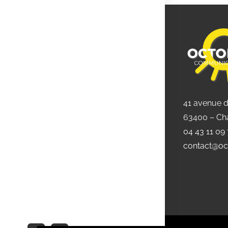
41 avenue 
63400 – Ch
04 43 11 09
contact@oc