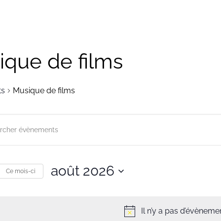
ique de films
ts
Musique de films
herche
gation
août 2026
r
Ce mois-ci
ts
Sélectionnez
une
s
Il n’y a pas d’évènemen
date.