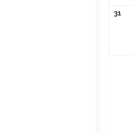
0
31
évèn