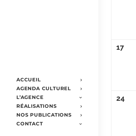
évèn
0
17
évèn
ACCUEIL
AGENDA CULTUREL
0
24
L’AGENCE
RÉALISATIONS
évèn
NOS PUBLICATIONS
CONTACT