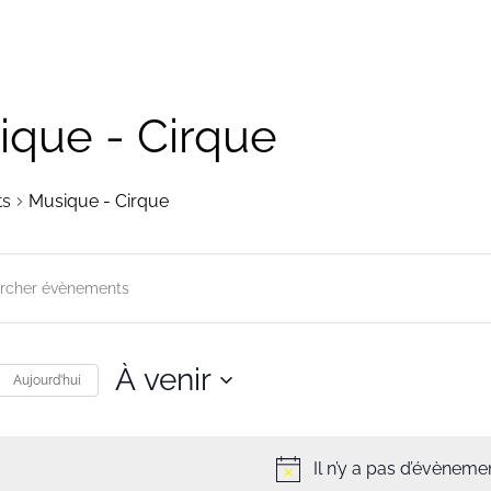
ique - Cirque
ts
Musique - Cirque
herche
gation
À venir
r
Aujourd’hui
ts
Sélectionnez
une
s
Il n’y a pas d’évènemen
date.