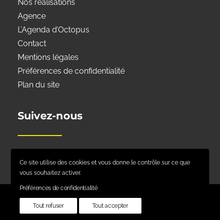
Nos réalisations
Agence
L’Agenda d’Octopus
Contact
Mentions légales
Préférences de confidentialité
Plan du site
Suivez-nous
Ce site utilise des cookies et vous donne le contrôle sur ce que
vous souhaitez activer.
Préférences de confidentialité
Tout refuser
Tout accepter
© 2026 Octopus Communication.
| Tous droits réservés.